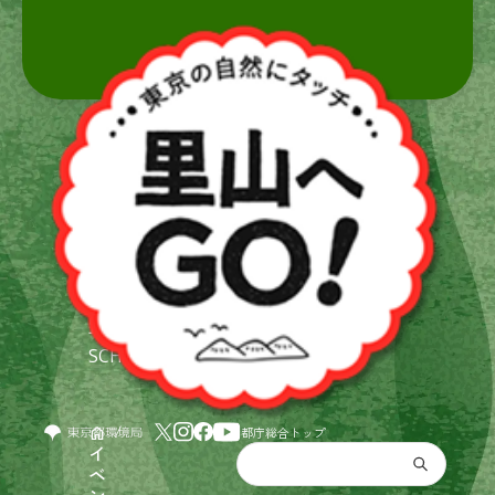
イ
ホーム
ベ
イベント一覧
ン
小学生集まれ♪ 湧
水の豊かな自然を守
ト
ろう！
一
覧
SCHEDULE
都庁総合トップ
ホーム
イ
ベ