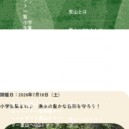
ン
ト
一
里山とは
覧
小学
生集
里山へGO！とは
まれ
♪
湧水
イベント一覧
の豊
かな
自然
を守
準備
ろ
う！
イベントレポー
ト
開催日：2026年7月18日（土）
里山ストーリー
里山とは
里山へGO！と
小学生集まれ♪ 湧水の豊かな自然を守ろう！
は
イベント一覧
準備
イベ
ントレポート
里山ストー
里山へGO！マッ
リー
里山へGO！マップ
プ