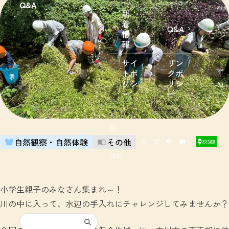
Q&A
新
着
Q&A
情
報
サイ
リン
トポ
クポ
リシ
リシ
ー
ー
公
式
自然観察・自然体験
その他
SNS
小学生親子のみなさん集まれ～！
川の中に入って、水辺の手入れにチャレンジしてみませんか？