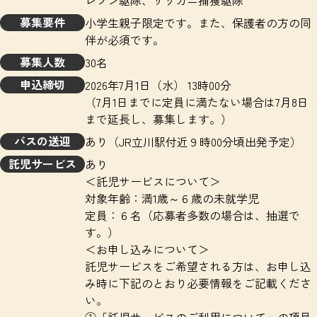
レソン駆除、ザリガニ捕獲駆除
募集要件
小学生親子限定です。また、保護者の方の同
伴が必須です。
募集人数
30名
申込締切
2026年7月1日（水） 13時00分
（7月1日までに定員に満たない場合は7月8日
まで延長し、募集します。）
バスの送迎
あり（JR立川駅付近９時00分頃出発予定）
託児サービス
あり
＜託児サービスについて＞
対象年齢：満1歳～６歳の未就学児
定員：６名（応募者多数の場合は、抽選で
す。）
＜お申し込みについて＞
託児サービスをご希望される方は、お申し込
み時に下記のとおり必要情報をご記載くださ
い。