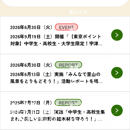
里山とは
2026年6月30日（火）
EVENT
里山へGO！とは
2026年9月19日（土）開催「【東京ポイント
対象】中学生・高校生・大学生限定！宇津木
イベント一覧
の森で自然体験！」募集を開始しました。
2026年6月30日（火）
REPORT
準備
2026年6月13日（土）実施「みんなで里山の
風景をとりもどそう！」活動レポートを掲載
イベントレポー
しました。
ト
2026年7月27日（月）
REPORT
里山ストーリー
里山とは
里山へGO！と
は
イベント一覧
準備
イベ
2026年7月11日（土）実施「中学生・高校生集
ントレポート
里山ストー
まれ♪美しい武蔵野の雑木林を守ろう！」活
里山へGO！マッ
リー
里山へGO！マップ
動レポートを掲載しました。
プ