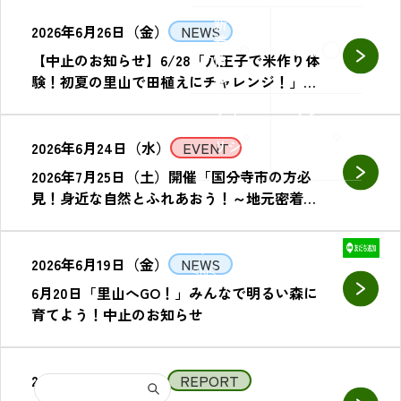
Q&A
新
2026年6月26日（金）
NEWS
着
Q&A
情
【中止のお知らせ】6/28「八王子で米作り体
報
験！初夏の里山で田植えにチャレンジ！」＠
八王子滝山里山保全地域
サイ
リン
トポ
クポ
リシ
リシ
2026年6月24日（水）
EVENT
ー
ー
2026年7月25日（土）開催「国分寺市の方必
見！身近な自然とふれあおう！～地元密着プ
ログラム～」募集を開始しました。
公
式
2026年6月19日（金）
NEWS
SNS
6月20日「里山へGO！」みんなで明るい森に
育てよう！中止のお知らせ
2026年6月17日（水）
REPORT