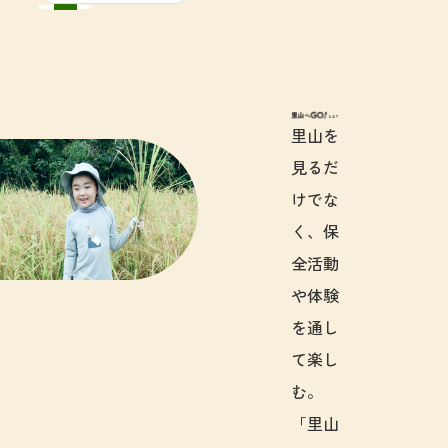
里山へGO!と
里山を
見るだ
けでな
く、保
全活動
や体験
を通し
て楽し
む。
「里山