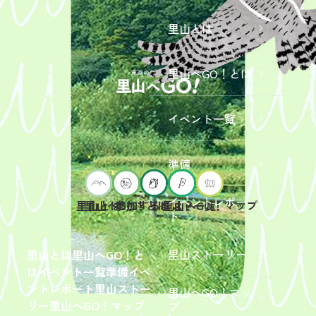
里山とは
里山へGO！とは
イベント一覧
準備
イベントレポー
里山へGO！とは
イベント一覧
里山とは
参加するには？
里山へGO！マップ
ト
2026年9
月19日
（土）
里山ストーリー
里山とは
里山へGO！と
開催
は
イベント一覧
準備
イベ
「【東
ントレポート
里山ストー
里山へGO！マッ
京ポイ
2026年
リー
里山へGO！マップ
プ
ント対
6月13