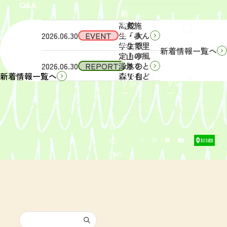
Q&A
象】中
日
新
学生・
（土）
着
高校
実施
Q&A
情
2026.06.30
EVENT
生・大
「みん
報
学生限
なで里
新着情報一覧へ
定！宇
山の風
サイ
リン
2026.06.30
REPORT
津木の
景をと
トポ
クポ
森で自
りもど
新着情報一覧へ
リシ
リシ
然体
そ
ー
ー
験！」
う！」
募集を
活動レ
開始し
ポート
まし
を掲載
公
た。
しまし
式
た。
SNS