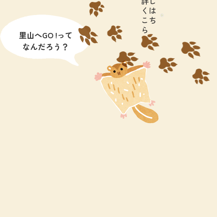
詳し
くは
こち
ら
里山へGO !って
なんだろう？