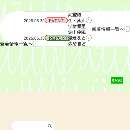
Q&A
象】中
日
新
学生・
（土）
着
高校
実施
Q&A
情
2026.06.30
EVENT
生・大
「みん
報
学生限
なで里
新着情報一覧へ
定！宇
山の風
サイ
リン
2026.06.30
REPORT
津木の
景をと
トポ
クポ
森で自
りもど
新着情報一覧へ
リシ
リシ
然体
そ
ー
ー
験！」
う！」
募集を
活動レ
開始し
ポート
まし
を掲載
公
た。
しまし
式
た。
SNS