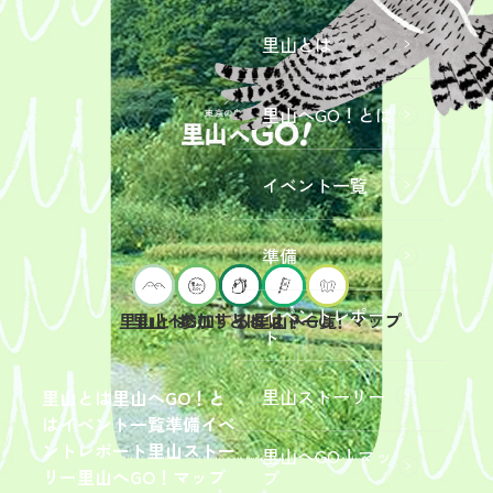
里山とは
里山へGO！とは
イベント一覧
準備
イベントレポー
里山へGO！とは
イベント一覧
里山とは
参加するには？
里山へGO！マップ
ト
2026年9
月19日
（土）
里山ストーリー
里山とは
里山へGO！と
開催
は
イベント一覧
準備
イベ
「【東
ントレポート
里山ストー
里山へGO！マッ
京ポイ
2026年
リー
里山へGO！マップ
プ
ント対
6月13