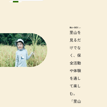
里山へGO!と
里山を
見るだ
けでな
く、保
全活動
や体験
を通し
て楽し
む。
「里山