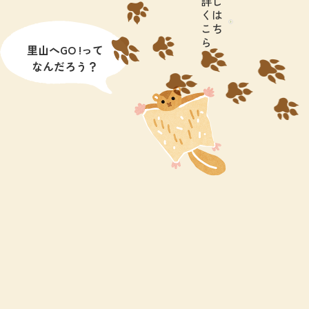
詳し
くは
こち
ら
里山へGO !って
なんだろう？