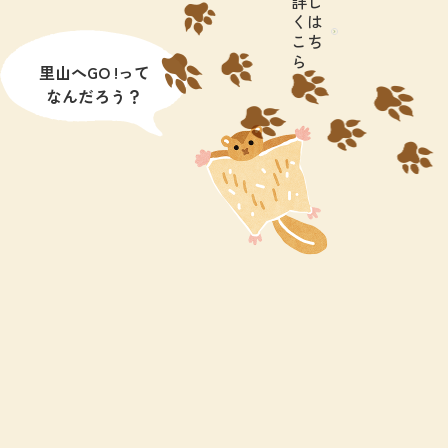
詳し
くは
こち
ら
里山へGO !って
なんだろう？