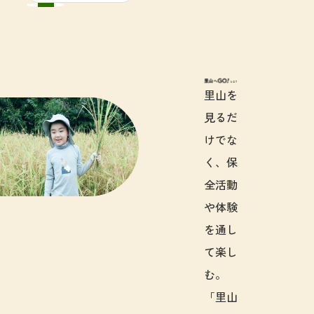
里山へGO!と
里山を
見るだ
けでな
く、保
全活動
や体験
を通し
て楽し
む。
「里山