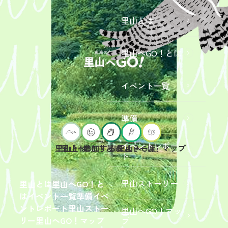
里山とは
里山へGO！とは
イベント一覧
準備
イベントレポー
里山へGO！とは
イベント一覧
里山とは
参加するには？
里山へGO！マップ
ト
2026年9
月19日
（土）
里山ストーリー
里山とは
里山へGO！と
開催
は
イベント一覧
準備
イベ
「【東
ントレポート
里山ストー
里山へGO！マッ
京ポイ
2026年
リー
里山へGO！マップ
プ
ント対
6月13