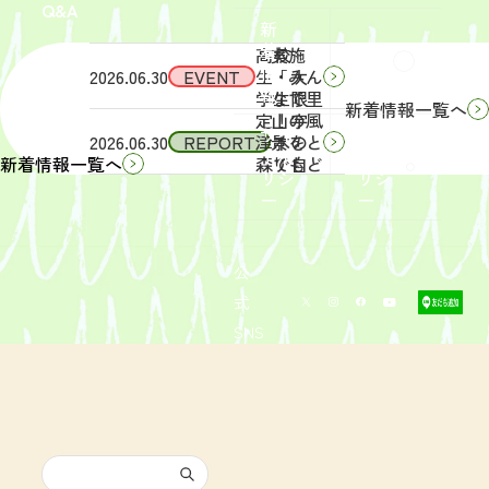
Q&A
象】中
日
新
学生・
（土）
着
高校
実施
Q&A
情
2026.06.30
EVENT
生・大
「みん
報
学生限
なで里
新着情報一覧へ
定！宇
山の風
サイ
リン
2026.06.30
REPORT
津木の
景をと
トポ
クポ
森で自
りもど
新着情報一覧へ
リシ
リシ
然体
そ
ー
ー
験！」
う！」
募集を
活動レ
開始し
ポート
まし
を掲載
公
た。
しまし
式
た。
SNS