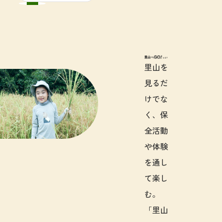
里山へGO!と
里山を
見るだ
けでな
く、保
全活動
や体験
を通し
て楽し
む。
「里山