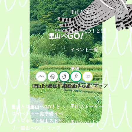
里山とは
里山へGO！とは
イベント一覧
準備
イベントレポー
里山へGO！とは
イベント一覧
里山とは
参加するには？
里山へGO！マップ
ト
2026年9
月19日
（土）
里山ストーリー
里山とは
里山へGO！と
開催
は
イベント一覧
準備
イベ
「【東
ントレポート
里山ストー
里山へGO！マッ
京ポイ
2026年
リー
里山へGO！マップ
プ
ント対
6月13