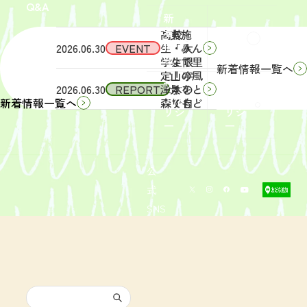
Q&A
象】中
日
新
学生・
（土）
着
高校
実施
Q&A
情
2026.06.30
EVENT
生・大
「みん
報
学生限
なで里
新着情報一覧へ
定！宇
山の風
サイ
リン
2026.06.30
REPORT
津木の
景をと
トポ
クポ
森で自
りもど
新着情報一覧へ
リシ
リシ
然体
そ
ー
ー
験！」
う！」
募集を
活動レ
開始し
ポート
まし
を掲載
公
た。
しまし
式
た。
SNS