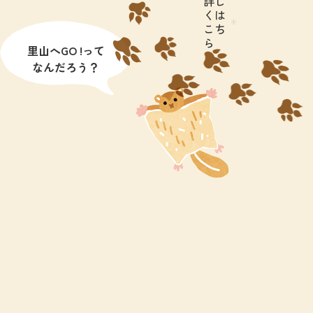
詳し
くは
こち
ら
里山へGO !って
なんだろう？