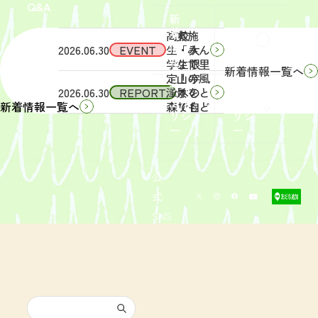
Q&A
象】中
日
新
学生・
（土）
着
高校
実施
Q&A
情
2026.06.30
EVENT
生・大
「みん
報
学生限
なで里
新着情報一覧へ
定！宇
山の風
サイ
リン
2026.06.30
REPORT
津木の
景をと
トポ
クポ
森で自
りもど
新着情報一覧へ
リシ
リシ
然体
そ
ー
ー
験！」
う！」
募集を
活動レ
開始し
ポート
まし
を掲載
公
た。
しまし
式
た。
SNS