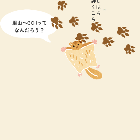
詳し
くは
こち
ら
里山へGO !って
なんだろう？