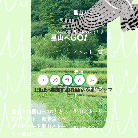
里山とは
里山へGO！とは
イベント一覧
準備
イベントレポー
里山へGO！とは
イベント一覧
里山とは
参加するには？
里山へGO！マップ
ト
2026年9
月19日
（土）
里山ストーリー
里山とは
里山へGO！と
開催
は
イベント一覧
準備
イベ
「【東
ントレポート
里山ストー
里山へGO！マッ
京ポイ
2026年
リー
里山へGO！マップ
プ
ント対
6月13