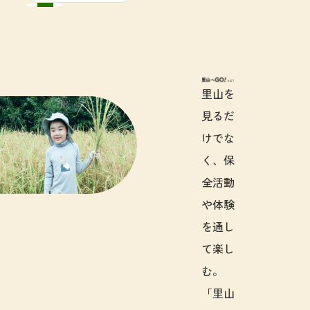
里山へGO!と
里山を
見るだ
けでな
く、保
全活動
や体験
を通し
て楽し
む。
「里山