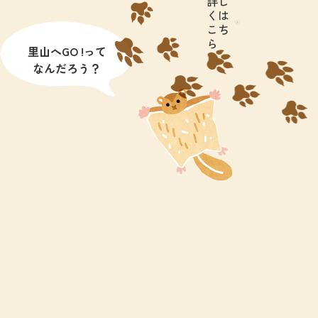
詳し
くは
こち
ら
里山へGO !って
なんだろう？