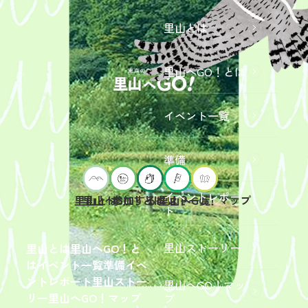
里山とは
里山へGO！とは
イベント一覧
準備
イベントレポー
里山へGO！とは
イベント一覧
里山とは
参加するには？
里山へGO！マップ
ト
2026年9
月19日
（土）
里山ストーリー
里山とは
里山へGO！と
開催
は
イベント一覧
準備
イベ
「【東
ントレポート
里山ストー
里山へGO！マッ
京ポイ
2026年
リー
里山へGO！マップ
プ
ント対
6月13