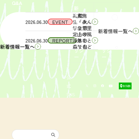
Q&A
象】中
日
新
学生・
（土）
着
高校
実施
Q&A
情
2026.06.30
EVENT
生・大
「みん
報
学生限
なで里
新着情報一覧へ
定！宇
山の風
サイ
リン
2026.06.30
REPORT
津木の
景をと
トポ
クポ
森で自
りもど
新着情報一覧へ
リシ
リシ
然体
そ
ー
ー
験！」
う！」
募集を
活動レ
開始し
ポート
まし
を掲載
公
た。
しまし
式
た。
SNS