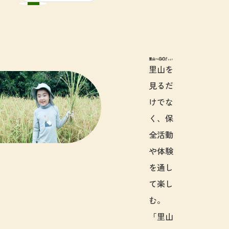
里山へGO!と
里山を
見るだ
けでな
く、保
全活動
や体験
を通し
て楽し
む。
「里山