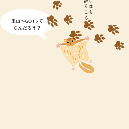
詳し
くは
こち
ら
里山へGO !って
なんだろう？