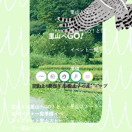
里山とは
里山へGO！とは
イベント一覧
準備
イベントレポー
里山へGO！とは
イベント一覧
里山とは
参加するには？
里山へGO！マップ
ト
2026年9
月19日
（土）
里山ストーリー
里山とは
里山へGO！と
開催
は
イベント一覧
準備
イベ
「【東
ントレポート
里山ストー
里山へGO！マッ
京ポイ
2026年
リー
里山へGO！マップ
プ
ント対
6月13