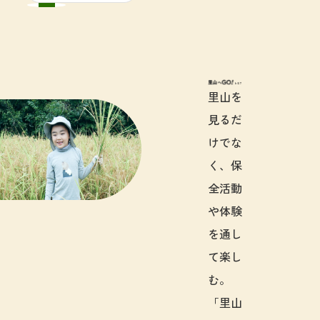
里山へGO!と
里山を
見るだ
けでな
く、保
全活動
や体験
を通し
て楽し
む。
「里山