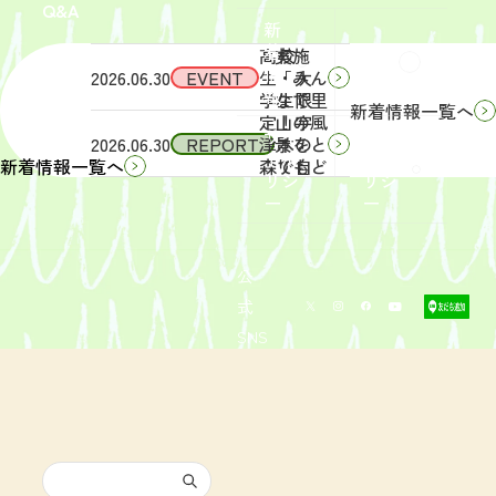
Q&A
象】中
日
新
学生・
（土）
着
高校
実施
Q&A
情
2026.06.30
EVENT
生・大
「みん
報
学生限
なで里
新着情報一覧へ
定！宇
山の風
サイ
リン
2026.06.30
REPORT
津木の
景をと
トポ
クポ
森で自
りもど
新着情報一覧へ
リシ
リシ
然体
そ
ー
ー
験！」
う！」
募集を
活動レ
開始し
ポート
まし
を掲載
公
た。
しまし
式
た。
SNS