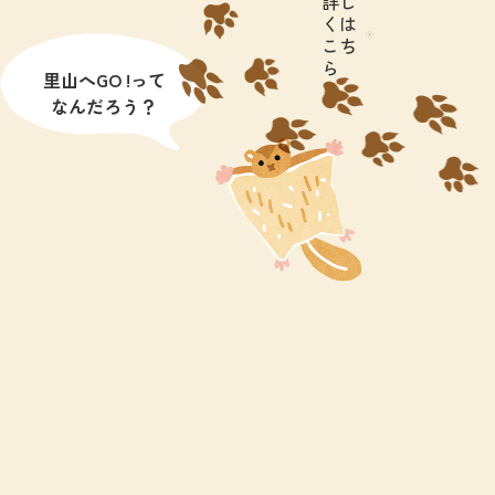
詳し
くは
こち
ら
里山へGO !って
なんだろう？