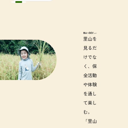
里山へGO!と
里山を
見るだ
けでな
く、保
全活動
や体験
を通し
て楽し
む。
「里山