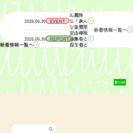
Q&A
象】中
日
新
学生・
（土）
着
高校
実施
Q&A
情
2026.06.30
EVENT
生・大
「みん
報
学生限
なで里
新着情報一覧へ
定！宇
山の風
サイ
リン
2026.06.30
REPORT
津木の
景をと
トポ
クポ
森で自
りもど
新着情報一覧へ
リシ
リシ
然体
そ
ー
ー
験！」
う！」
募集を
活動レ
開始し
ポート
まし
を掲載
公
た。
しまし
式
た。
SNS