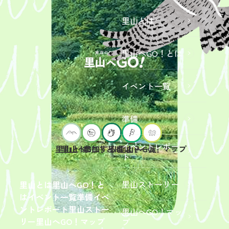
里山とは
里山へGO！とは
イベント一覧
準備
イベントレポー
里山へGO！とは
イベント一覧
里山とは
参加するには？
里山へGO！マップ
ト
2026年9
月19日
（土）
里山ストーリー
里山とは
里山へGO！と
開催
は
イベント一覧
準備
イベ
「【東
ントレポート
里山ストー
里山へGO！マッ
京ポイ
2026年
リー
里山へGO！マップ
プ
ント対
6月13