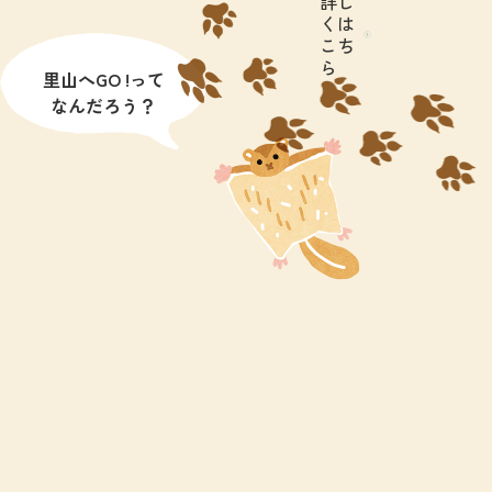
詳し
くは
こち
ら
里山へGO !って
なんだろう？