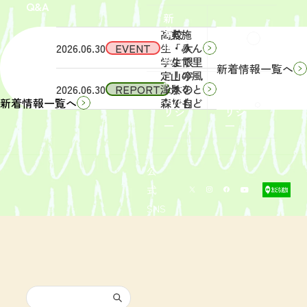
Q&A
象】中
日
新
学生・
（土）
着
高校
実施
Q&A
情
2026.06.30
EVENT
生・大
「みん
報
学生限
なで里
新着情報一覧へ
定！宇
山の風
サイ
リン
2026.06.30
REPORT
津木の
景をと
トポ
クポ
森で自
りもど
新着情報一覧へ
リシ
リシ
然体
そ
ー
ー
験！」
う！」
募集を
活動レ
開始し
ポート
まし
を掲載
公
た。
しまし
式
た。
SNS