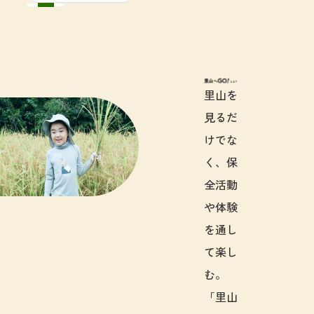
里山へGO!と
里山を
見るだ
けでな
く、保
全活動
や体験
を通し
て楽し
む。
「里山