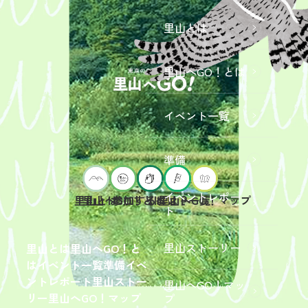
里山とは
里山へGO！とは
イベント一覧
準備
イベントレポー
里山へGO！とは
イベント一覧
里山とは
参加するには？
里山へGO！マップ
ト
2026年9
月19日
（土）
里山ストーリー
里山とは
里山へGO！と
開催
は
イベント一覧
準備
イベ
「【東
ントレポート
里山ストー
里山へGO！マッ
京ポイ
2026年
リー
里山へGO！マップ
プ
ント対
6月13