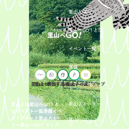
里山とは
里山へGO！とは
イベント一覧
準備
イベントレポー
里山へGO！とは
イベント一覧
里山とは
参加するには？
里山へGO！マップ
ト
2026年9
月19日
（土）
里山ストーリー
里山とは
里山へGO！と
開催
は
イベント一覧
準備
イベ
「【東
ントレポート
里山ストー
里山へGO！マッ
京ポイ
2026年
リー
里山へGO！マップ
プ
ント対
6月13