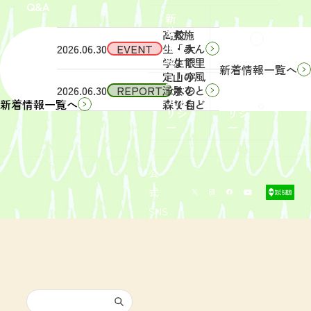
Q&A
象】中
日
新
学生・
（土）
着
高校
実施
Q&A
情
2026.06.30
EVENT
生・大
「みん
報
学生限
なで里
新着情報一覧へ
定！宇
山の風
サイ
リン
2026.06.30
REPORT
津木の
景をと
トポ
クポ
森で自
りもど
新着情報一覧へ
リシ
リシ
然体
そ
ー
ー
験！」
う！」
募集を
活動レ
開始し
ポート
まし
を掲載
公
た。
しまし
式
た。
SNS