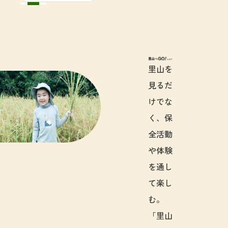
里山へGO!と
里山を
見るだ
けでな
く、保
全活動
や体験
を通し
て楽し
む。
「里山