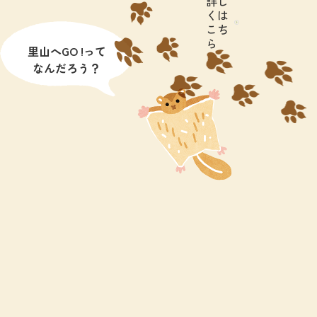
詳し
くは
こち
ら
里山へGO !って
なんだろう？