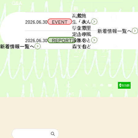
Q&A
象】中
日
新
学生・
（土）
着
高校
実施
Q&A
情
2026.06.30
EVENT
生・大
「みん
報
学生限
なで里
新着情報一覧へ
定！宇
山の風
サイ
リン
2026.06.30
REPORT
津木の
景をと
トポ
クポ
森で自
りもど
新着情報一覧へ
リシ
リシ
然体
そ
ー
ー
験！」
う！」
募集を
活動レ
開始し
ポート
まし
を掲載
公
た。
しまし
式
た。
SNS