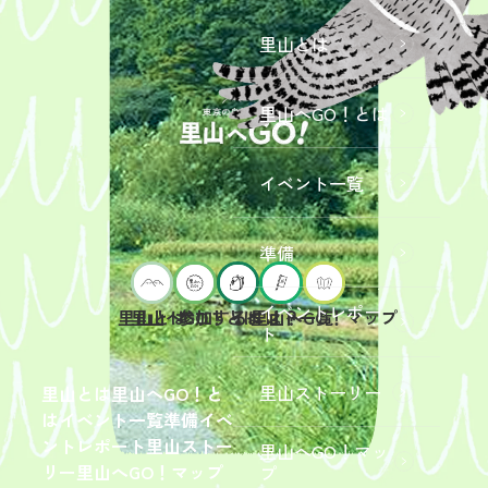
里山とは
里山へGO！とは
イベント一覧
準備
イベントレポー
里山へGO！とは
イベント一覧
里山とは
参加するには？
里山へGO！マップ
ト
2026年9
月19日
（土）
里山ストーリー
里山とは
里山へGO！と
開催
は
イベント一覧
準備
イベ
「【東
ントレポート
里山ストー
里山へGO！マッ
京ポイ
2026年
リー
里山へGO！マップ
プ
ント対
6月13