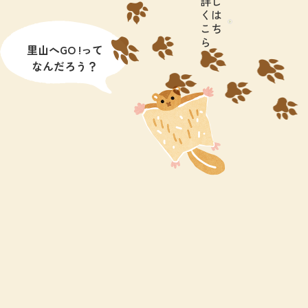
詳し
くは
こち
ら
里山へGO !って
なんだろう？