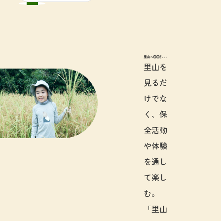
里山へGO!と
里山を
見るだ
けでな
く、保
全活動
や体験
を通し
て楽し
む。
「里山