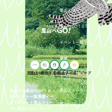
里山とは
里山へGO！とは
イベント一覧
準備
イベントレポー
里山へGO！とは
イベント一覧
里山とは
参加するには？
里山へGO！マップ
ト
2026年9
月19日
（土）
里山ストーリー
里山とは
里山へGO！と
開催
は
イベント一覧
準備
イベ
「【東
ントレポート
里山ストー
里山へGO！マッ
京ポイ
2026年
リー
里山へGO！マップ
プ
ント対
6月13