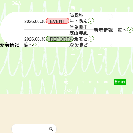
Q&A
象】中
日
新
学生・
（土）
着
高校
実施
Q&A
情
2026.06.30
EVENT
生・大
「みん
報
学生限
なで里
新着情報一覧へ
定！宇
山の風
サイ
リン
2026.06.30
REPORT
津木の
景をと
トポ
クポ
森で自
りもど
新着情報一覧へ
リシ
リシ
然体
そ
ー
ー
験！」
う！」
募集を
活動レ
開始し
ポート
まし
を掲載
公
た。
しまし
式
た。
SNS