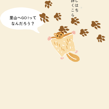
詳し
くは
こち
ら
里山へGO !って
なんだろう？