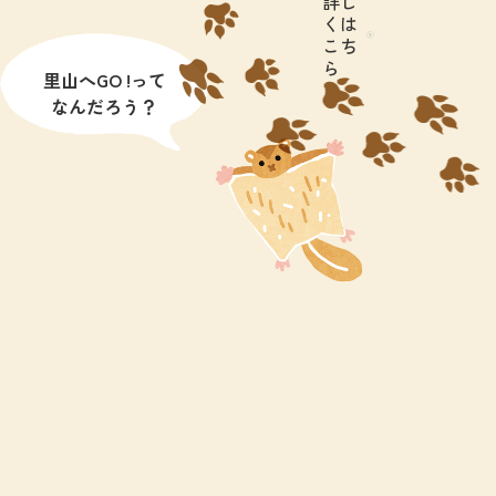
詳し
くは
こち
ら
里山へGO !って
なんだろう？