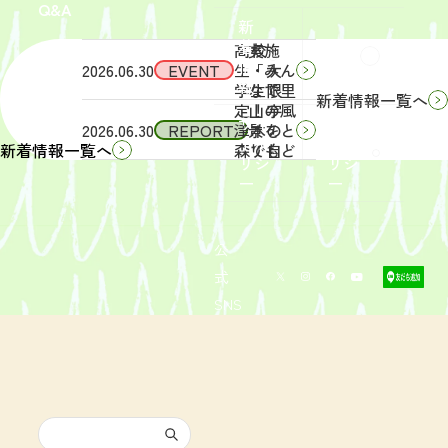
Q&A
象】中
日
新
学生・
（土）
着
高校
実施
Q&A
情
2026.06.30
EVENT
生・大
「みん
報
学生限
なで里
新着情報一覧へ
定！宇
山の風
サイ
リン
2026.06.30
REPORT
津木の
景をと
トポ
クポ
森で自
りもど
新着情報一覧へ
リシ
リシ
然体
そ
ー
ー
験！」
う！」
募集を
活動レ
開始し
ポート
まし
を掲載
公
た。
しまし
式
た。
SNS