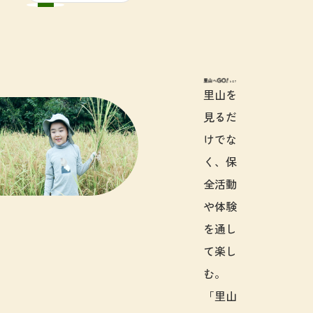
里山へGO!と
里山を
見るだ
けでな
く、保
全活動
や体験
を通し
て楽し
む。
「里山