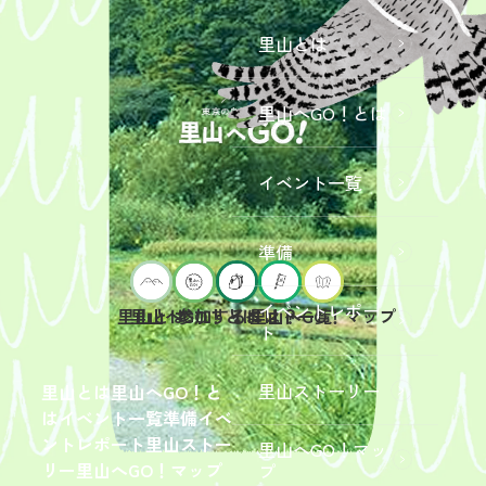
里山とは
里山へGO！とは
イベント一覧
準備
イベントレポー
里山へGO！とは
イベント一覧
里山とは
参加するには？
里山へGO！マップ
ト
2026年9
月19日
（土）
里山ストーリー
里山とは
里山へGO！と
開催
は
イベント一覧
準備
イベ
「【東
ントレポート
里山ストー
里山へGO！マッ
京ポイ
2026年
リー
里山へGO！マップ
プ
ント対
6月13