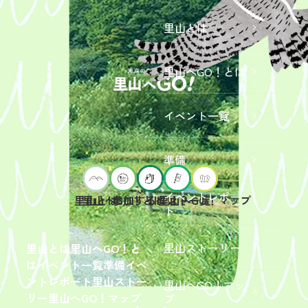
里山とは
里山へGO！とは
イベント一覧
準備
イベントレポー
里山へGO！とは
イベント一覧
里山とは
参加するには？
里山へGO！マップ
ト
2026年9
月19日
（土）
里山ストーリー
里山とは
里山へGO！と
開催
は
イベント一覧
準備
イベ
「【東
ントレポート
里山ストー
里山へGO！マッ
京ポイ
2026年
リー
里山へGO！マップ
プ
ント対
6月13