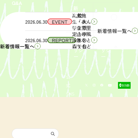
Q&A
象】中
日
新
学生・
（土）
着
高校
実施
Q&A
情
2026.06.30
EVENT
生・大
「みん
報
学生限
なで里
新着情報一覧へ
定！宇
山の風
サイ
リン
2026.06.30
REPORT
津木の
景をと
トポ
クポ
森で自
りもど
新着情報一覧へ
リシ
リシ
然体
そ
ー
ー
験！」
う！」
募集を
活動レ
開始し
ポート
まし
を掲載
公
た。
しまし
式
た。
SNS