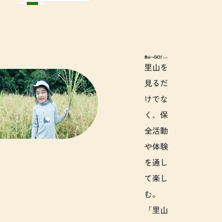
里山へGO!と
里山を
見るだ
けでな
く、保
全活動
や体験
を通し
て楽し
む。
「里山