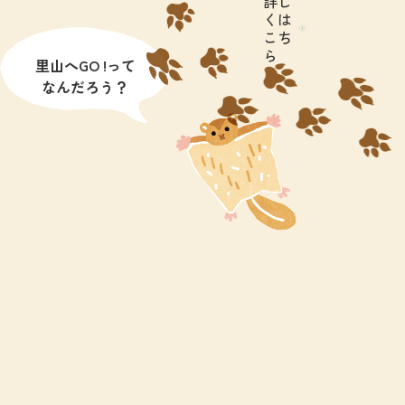
詳し
くは
こち
ら
里山へGO !って
なんだろう？