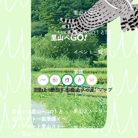
里山とは
里山へGO！とは
イベント一覧
準備
イベントレポー
里山へGO！とは
イベント一覧
里山とは
参加するには？
里山へGO！マップ
ト
2026年9
月19日
（土）
里山ストーリー
里山とは
里山へGO！と
開催
は
イベント一覧
準備
イベ
「【東
ントレポート
里山ストー
里山へGO！マッ
京ポイ
2026年
リー
里山へGO！マップ
プ
ント対
6月13