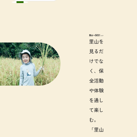
里山へGO!と
里山を
見るだ
けでな
く、保
全活動
や体験
を通し
て楽し
む。
「里山