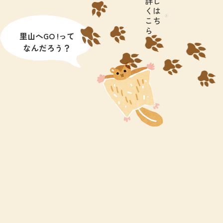
詳し
くは
こち
ら
里山へGO !って
なんだろう？