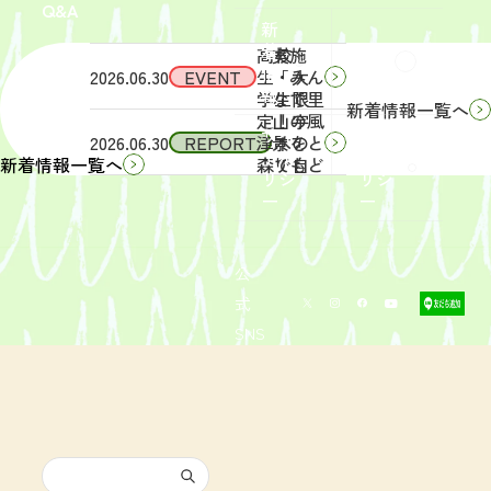
Q&A
象】中
日
新
学生・
（土）
着
高校
実施
Q&A
情
2026.06.30
EVENT
生・大
「みん
報
学生限
なで里
新着情報一覧へ
定！宇
山の風
サイ
リン
2026.06.30
REPORT
津木の
景をと
トポ
クポ
森で自
りもど
新着情報一覧へ
リシ
リシ
然体
そ
ー
ー
験！」
う！」
募集を
活動レ
開始し
ポート
まし
を掲載
公
た。
しまし
式
た。
SNS