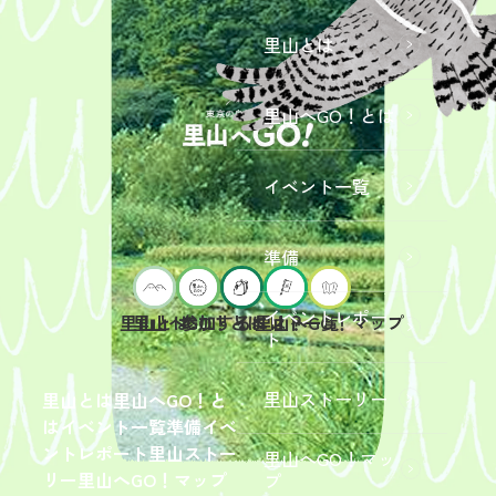
里山とは
里山へGO！とは
イベント一覧
準備
イベントレポー
里山へGO！とは
イベント一覧
里山とは
参加するには？
里山へGO！マップ
ト
2026年9
月19日
（土）
里山ストーリー
里山とは
里山へGO！と
開催
は
イベント一覧
準備
イベ
「【東
ントレポート
里山ストー
里山へGO！マッ
京ポイ
2026年
リー
里山へGO！マップ
プ
ント対
6月13