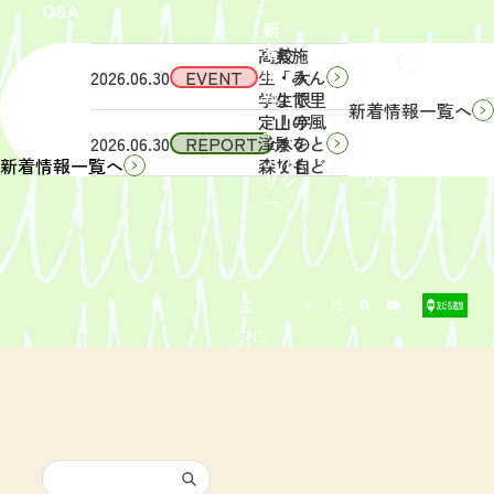
Q&A
象】中
日
新
学生・
（土）
着
高校
実施
Q&A
情
2026.06.30
EVENT
生・大
「みん
報
学生限
なで里
新着情報一覧へ
定！宇
山の風
サイ
リン
2026.06.30
REPORT
津木の
景をと
トポ
クポ
森で自
りもど
新着情報一覧へ
リシ
リシ
然体
そ
ー
ー
験！」
う！」
募集を
活動レ
開始し
ポート
まし
を掲載
公
た。
しまし
式
た。
SNS