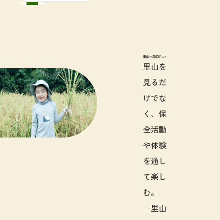
里山へGO!と
里山を
見るだ
けでな
く、保
全活動
や体験
を通し
て楽し
む。
「里山