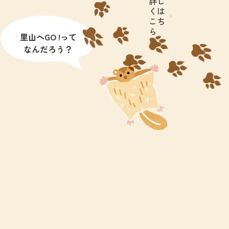
詳し
くは
こち
ら
里山へGO !って
なんだろう？