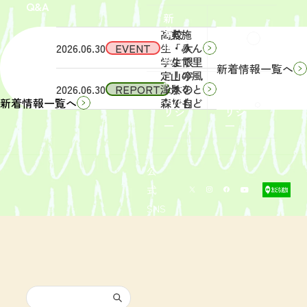
Q&A
象】中
日
新
学生・
（土）
着
高校
実施
Q&A
情
2026.06.30
EVENT
生・大
「みん
報
学生限
なで里
新着情報一覧へ
定！宇
山の風
サイ
リン
2026.06.30
REPORT
津木の
景をと
トポ
クポ
森で自
りもど
新着情報一覧へ
リシ
リシ
然体
そ
ー
ー
験！」
う！」
募集を
活動レ
開始し
ポート
まし
を掲載
公
た。
しまし
式
た。
SNS