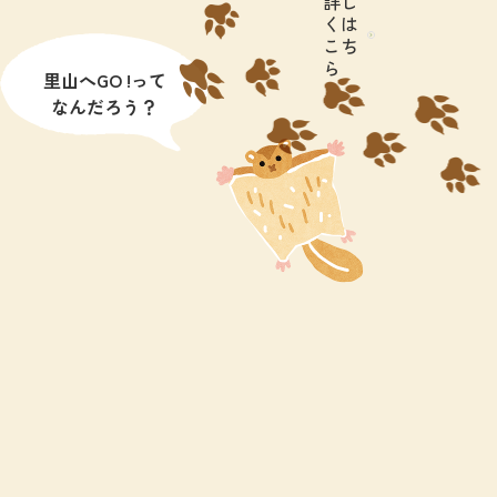
詳し
くは
こち
ら
里山へGO !って
なんだろう？