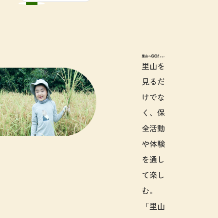
里山へGO!と
里山を
見るだ
けでな
く、保
全活動
や体験
を通し
て楽し
む。
「里山