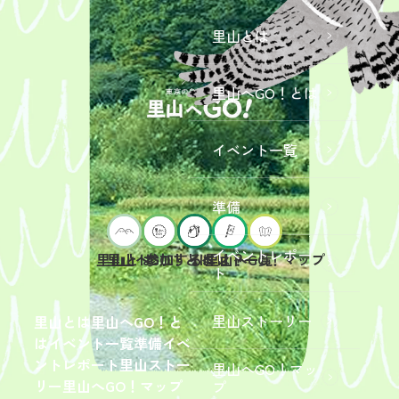
里山とは
里山へGO！とは
イベント一覧
準備
イベントレポー
里山へGO！とは
イベント一覧
里山とは
参加するには？
里山へGO！マップ
ト
2026年9
月19日
（土）
里山ストーリー
里山とは
里山へGO！と
開催
は
イベント一覧
準備
イベ
「【東
ントレポート
里山ストー
里山へGO！マッ
京ポイ
2026年
リー
里山へGO！マップ
プ
ント対
6月13