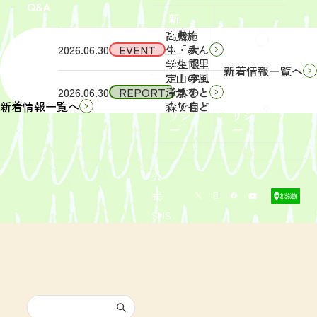
Q&A
象】中
日
新
学生・
（土）
着
高校
実施
Q&A
情
2026.06.30
EVENT
生・大
「みん
報
学生限
なで里
新着情報一覧へ
定！宇
山の風
サイ
リン
2026.06.30
REPORT
津木の
景をと
トポ
クポ
森で自
りもど
新着情報一覧へ
リシ
リシ
然体
そ
ー
ー
験！」
う！」
募集を
活動レ
開始し
ポート
まし
を掲載
公
た。
しまし
式
た。
SNS