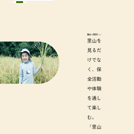
里山へGO!と
里山を
見るだ
けでな
く、保
全活動
や体験
を通し
て楽し
む。
「里山