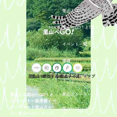
里山とは
里山へGO！とは
イベント一覧
準備
イベントレポー
里山へGO！とは
イベント一覧
里山とは
参加するには？
里山へGO！マップ
ト
2026年9
月19日
（土）
里山ストーリー
里山とは
里山へGO！と
開催
は
イベント一覧
準備
イベ
「【東
ントレポート
里山ストー
里山へGO！マッ
京ポイ
2026年
リー
里山へGO！マップ
プ
ント対
6月13