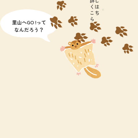
詳し
くは
こち
ら
里山へGO !って
なんだろう？