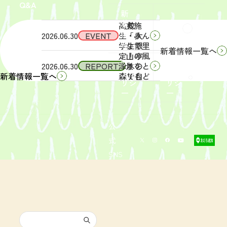
Q&A
象】中
日
新
学生・
（土）
着
高校
実施
Q&A
情
2026.06.30
EVENT
生・大
「みん
報
学生限
なで里
新着情報一覧へ
定！宇
山の風
サイ
リン
2026.06.30
REPORT
津木の
景をと
トポ
クポ
森で自
りもど
新着情報一覧へ
リシ
リシ
然体
そ
ー
ー
験！」
う！」
募集を
活動レ
開始し
ポート
まし
を掲載
公
た。
しまし
式
た。
SNS