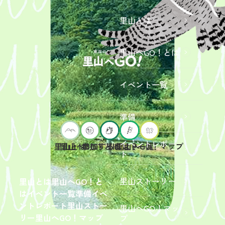
里山とは
里山へGO！とは
イベント一覧
準備
イベントレポー
里山へGO！とは
イベント一覧
里山とは
参加するには？
里山へGO！マップ
ト
2026年9
月19日
（土）
里山ストーリー
里山とは
里山へGO！と
開催
は
イベント一覧
準備
イベ
「【東
ントレポート
里山ストー
里山へGO！マッ
京ポイ
2026年
リー
里山へGO！マップ
プ
ント対
6月13