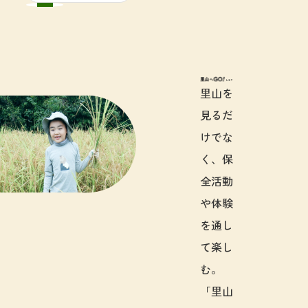
里山へGO!と
里山を
見るだ
けでな
く、保
全活動
や体験
を通し
て楽し
む。
「里山