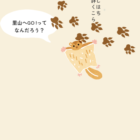
詳し
くは
こち
ら
里山へGO !って
なんだろう？