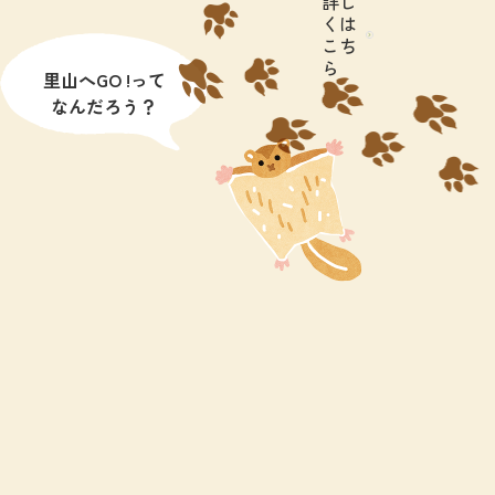
詳し
くは
こち
ら
里山へGO !って
なんだろう？