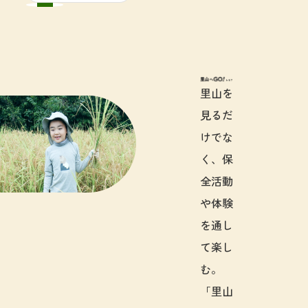
里山へGO!と
里山を
見るだ
けでな
く、保
全活動
や体験
を通し
て楽し
む。
「里山