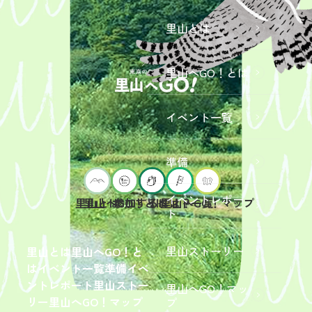
里山とは
里山へGO！とは
イベント一覧
準備
イベントレポー
里山へGO！とは
イベント一覧
里山とは
参加するには？
里山へGO！マップ
ト
2026年9
月19日
（土）
里山ストーリー
里山とは
里山へGO！と
開催
は
イベント一覧
準備
イベ
「【東
ントレポート
里山ストー
里山へGO！マッ
京ポイ
2026年
リー
里山へGO！マップ
プ
ント対
6月13