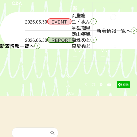
Q&A
象】中
日
新
学生・
（土）
着
高校
実施
Q&A
情
2026.06.30
EVENT
生・大
「みん
報
学生限
なで里
新着情報一覧へ
定！宇
山の風
サイ
リン
2026.06.30
REPORT
津木の
景をと
トポ
クポ
森で自
りもど
新着情報一覧へ
リシ
リシ
然体
そ
ー
ー
験！」
う！」
募集を
活動レ
開始し
ポート
まし
を掲載
公
た。
しまし
式
た。
SNS