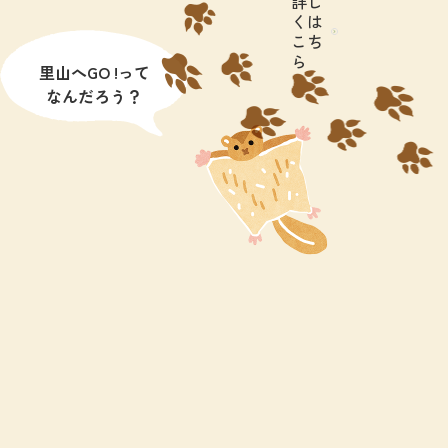
詳し
くは
こち
ら
里山へGO !って
なんだろう？