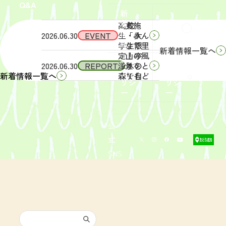
Q&A
象】中
日
新
学生・
（土）
着
高校
実施
Q&A
情
2026.06.30
EVENT
生・大
「みん
報
学生限
なで里
新着情報一覧へ
定！宇
山の風
サイ
リン
2026.06.30
REPORT
津木の
景をと
トポ
クポ
森で自
りもど
新着情報一覧へ
リシ
リシ
然体
そ
ー
ー
験！」
う！」
募集を
活動レ
開始し
ポート
まし
を掲載
公
た。
しまし
式
た。
SNS