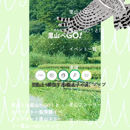
里山とは
里山へGO！とは
イベント一覧
準備
イベントレポー
里山へGO！とは
イベント一覧
里山とは
参加するには？
里山へGO！マップ
ト
2026年9
月19日
（土）
里山ストーリー
里山とは
里山へGO！と
開催
は
イベント一覧
準備
イベ
「【東
ントレポート
里山ストー
里山へGO！マッ
京ポイ
2026年
リー
里山へGO！マップ
プ
ント対
6月13