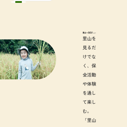
里山へGO!と
里山を
見るだ
けでな
く、保
全活動
や体験
を通し
て楽し
む。
「里山