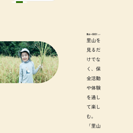
里山へGO!と
里山を
見るだ
けでな
く、保
全活動
や体験
を通し
て楽し
む。
「里山