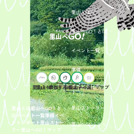
里山とは
里山へGO！とは
イベント一覧
準備
イベントレポー
里山へGO！とは
イベント一覧
里山とは
参加するには？
里山へGO！マップ
ト
2026年9
月19日
（土）
里山ストーリー
里山とは
里山へGO！と
開催
は
イベント一覧
準備
イベ
「【東
ントレポート
里山ストー
里山へGO！マッ
京ポイ
2026年
リー
里山へGO！マップ
プ
ント対
6月13