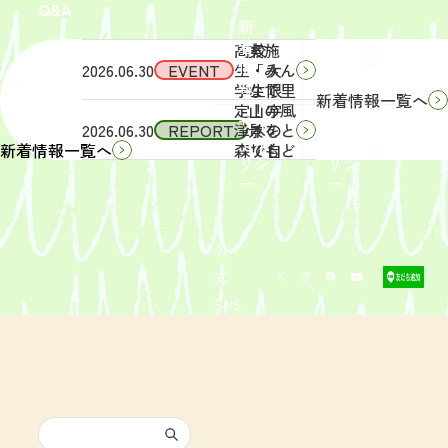
Q&A
象】中
日
新
学生・
（土）
着
高校
実施
Q&A
情
2026.06.30
EVENT
生・大
「みん
報
学生限
なで里
新着情報一覧へ
定！宇
山の風
サイ
リン
2026.06.30
REPORT
津木の
景をと
トポ
クポ
森で自
りもど
新着情報一覧へ
リシ
リシ
然体
そ
ー
ー
験！」
う！」
募集を
活動レ
開始し
ポート
まし
を掲載
公
た。
しまし
式
た。
SNS