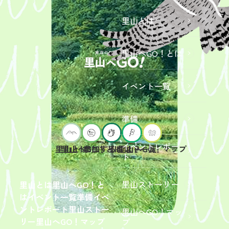
里山とは
里山へGO！とは
イベント一覧
準備
イベントレポー
里山へGO！とは
イベント一覧
里山とは
参加するには？
里山へGO！マップ
ト
2026年9
月19日
（土）
里山ストーリー
里山とは
里山へGO！と
開催
は
イベント一覧
準備
イベ
「【東
ントレポート
里山ストー
里山へGO！マッ
京ポイ
2026年
リー
里山へGO！マップ
プ
ント対
6月13