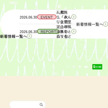
Q&A
象】中
日
新
学生・
（土）
着
高校
実施
Q&A
情
2026.06.30
EVENT
生・大
「みん
報
学生限
なで里
新着情報一覧へ
定！宇
山の風
サイ
リン
2026.06.30
REPORT
津木の
景をと
トポ
クポ
森で自
りもど
新着情報一覧へ
リシ
リシ
然体
そ
ー
ー
験！」
う！」
募集を
活動レ
開始し
ポート
まし
を掲載
公
た。
しまし
式
た。
SNS