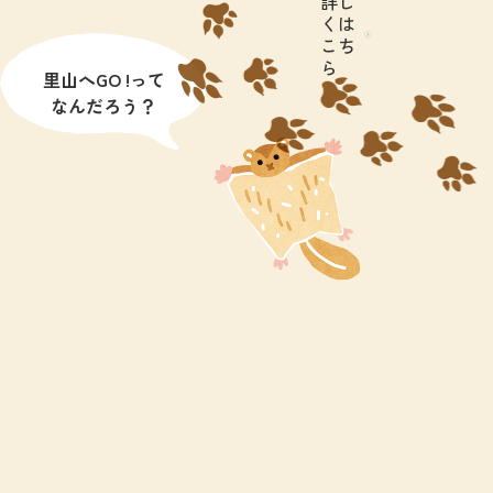
詳し
くは
こち
ら
里山へGO !って
なんだろう？