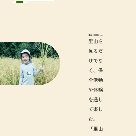
里山へGO!と
里山を
見るだ
けでな
く、保
全活動
や体験
を通し
て楽し
む。
「里山