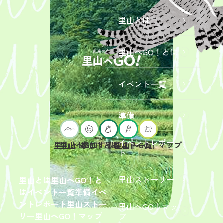
里山とは
里山へGO！とは
イベント一覧
準備
イベントレポー
里山へGO！とは
イベント一覧
里山とは
参加するには？
里山へGO！マップ
ト
2026年9
月19日
（土）
里山ストーリー
里山とは
里山へGO！と
開催
は
イベント一覧
準備
イベ
「【東
ントレポート
里山ストー
里山へGO！マッ
京ポイ
2026年
リー
里山へGO！マップ
プ
ント対
6月13