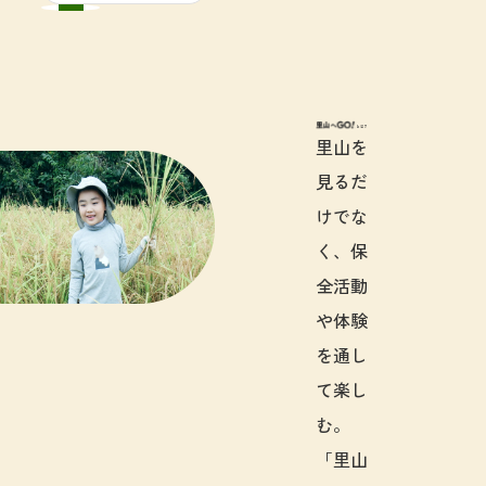
里山へGO!と
里山を
見るだ
けでな
く、保
全活動
や体験
を通し
て楽し
む。
「里山