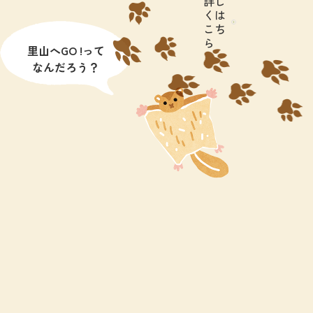
詳し
くは
こち
ら
里山へGO !って
なんだろう？