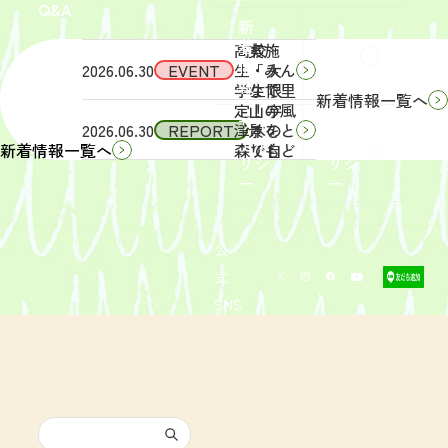
Q&A
象】中
日
新
学生・
（土）
着
高校
実施
Q&A
情
2026.06.30
EVENT
生・大
「みん
報
学生限
なで里
新着情報一覧へ
定！宇
山の風
サイ
リン
2026.06.30
REPORT
津木の
景をと
トポ
クポ
森で自
りもど
新着情報一覧へ
リシ
リシ
然体
そ
ー
ー
験！」
う！」
募集を
活動レ
開始し
ポート
まし
を掲載
公
た。
しまし
式
た。
SNS