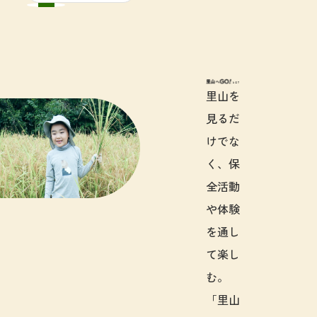
里山へGO!と
里山を
見るだ
けでな
く、保
全活動
や体験
を通し
て楽し
む。
「里山