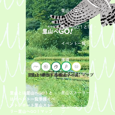
里山とは
里山へGO！とは
イベント一覧
準備
イベントレポー
里山へGO！とは
イベント一覧
里山とは
参加するには？
里山へGO！マップ
ト
2026年9
月19日
（土）
里山ストーリー
里山とは
里山へGO！と
開催
は
イベント一覧
準備
イベ
「【東
ントレポート
里山ストー
里山へGO！マッ
京ポイ
2026年
リー
里山へGO！マップ
プ
ント対
6月13