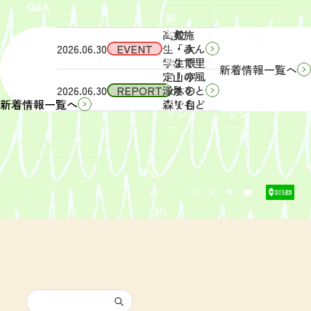
Q&A
象】中
日
新
学生・
（土）
着
高校
実施
Q&A
情
2026.06.30
EVENT
生・大
「みん
報
学生限
なで里
新着情報一覧へ
定！宇
山の風
サイ
リン
2026.06.30
REPORT
津木の
景をと
トポ
クポ
森で自
りもど
新着情報一覧へ
リシ
リシ
然体
そ
ー
ー
験！」
う！」
募集を
活動レ
開始し
ポート
まし
を掲載
公
た。
しまし
式
た。
SNS