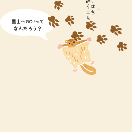
詳し
くは
こち
ら
里山へGO !って
なんだろう？