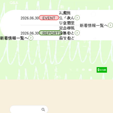
Q&A
象】中
日
新
学生・
（土）
着
高校
実施
Q&A
情
2026.06.30
EVENT
生・大
「みん
報
学生限
なで里
新着情報一覧へ
定！宇
山の風
サイ
リン
2026.06.30
REPORT
津木の
景をと
トポ
クポ
森で自
りもど
新着情報一覧へ
リシ
リシ
然体
そ
ー
ー
験！」
う！」
募集を
活動レ
開始し
ポート
まし
を掲載
公
た。
しまし
式
た。
SNS