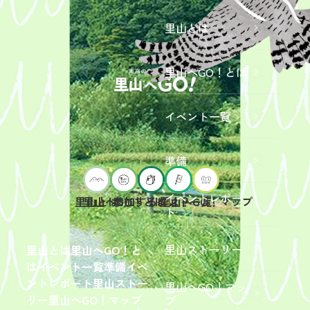
里山とは
里山へGO！とは
イベント一覧
準備
イベントレポー
里山へGO！とは
イベント一覧
里山とは
参加するには？
里山へGO！マップ
ト
2026年9
月19日
（土）
里山ストーリー
里山とは
里山へGO！と
開催
は
イベント一覧
準備
イベ
「【東
ントレポート
里山ストー
里山へGO！マッ
京ポイ
2026年
リー
里山へGO！マップ
プ
ント対
6月13