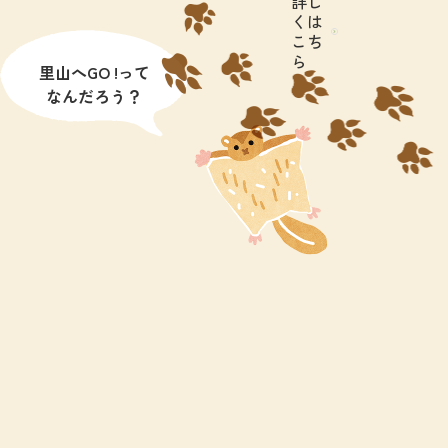
詳し
くは
こち
ら
里山へGO !って
なんだろう？