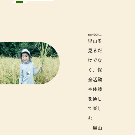
里山へGO!と
里山を
見るだ
けでな
く、保
全活動
や体験
を通し
て楽し
む。
「里山