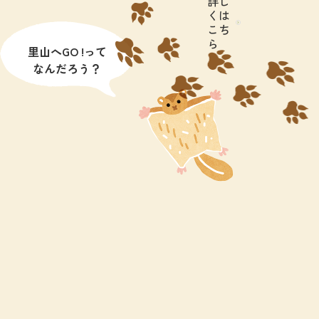
詳し
くは
こち
ら
里山へGO !って
なんだろう？