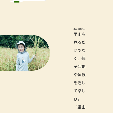
里山へGO!と
里山を
見るだ
けでな
く、保
全活動
や体験
を通し
て楽し
む。
「里山