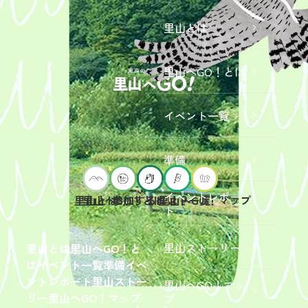
里山とは
里山へGO！とは
イベント一覧
準備
イベントレポー
里山へGO！とは
イベント一覧
里山とは
参加するには？
里山へGO！マップ
ト
2026年9
月19日
（土）
里山ストーリー
里山とは
里山へGO！と
開催
は
イベント一覧
準備
イベ
「【東
ントレポート
里山ストー
里山へGO！マッ
京ポイ
2026年
リー
里山へGO！マップ
プ
ント対
6月13