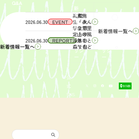
Q&A
象】中
日
新
学生・
（土）
着
高校
実施
Q&A
情
2026.06.30
EVENT
生・大
「みん
報
学生限
なで里
新着情報一覧へ
定！宇
山の風
サイ
リン
2026.06.30
REPORT
津木の
景をと
トポ
クポ
森で自
りもど
新着情報一覧へ
リシ
リシ
然体
そ
ー
ー
験！」
う！」
募集を
活動レ
開始し
ポート
まし
を掲載
公
た。
しまし
式
た。
SNS