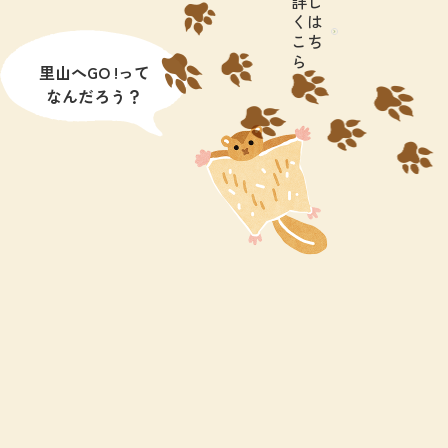
詳し
くは
こち
ら
里山へGO !って
なんだろう？