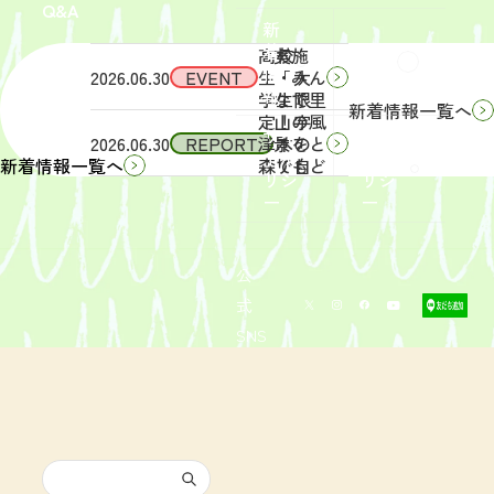
Q&A
象】中
日
新
学生・
（土）
着
高校
実施
Q&A
情
2026.06.30
EVENT
生・大
「みん
報
学生限
なで里
新着情報一覧へ
定！宇
山の風
サイ
リン
2026.06.30
REPORT
津木の
景をと
トポ
クポ
森で自
りもど
新着情報一覧へ
リシ
リシ
然体
そ
ー
ー
験！」
う！」
募集を
活動レ
開始し
ポート
まし
を掲載
公
た。
しまし
式
た。
SNS