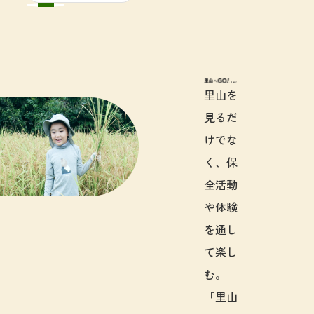
里山へGO!と
里山を
見るだ
けでな
く、保
全活動
や体験
を通し
て楽し
む。
「里山