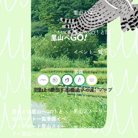
里山とは
里山へGO！とは
イベント一覧
準備
イベントレポー
里山へGO！とは
イベント一覧
里山とは
参加するには？
里山へGO！マップ
ト
2026年9
月19日
（土）
里山ストーリー
里山とは
里山へGO！と
開催
は
イベント一覧
準備
イベ
「【東
ントレポート
里山ストー
里山へGO！マッ
京ポイ
2026年
リー
里山へGO！マップ
プ
ント対
6月13