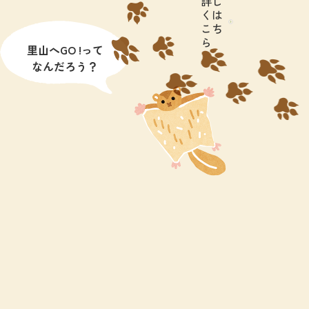
詳し
くは
こち
ら
里山へGO !って
なんだろう？