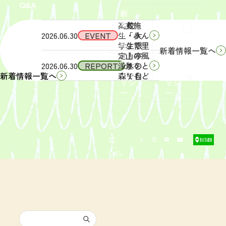
Q&A
象】中
日
新
学生・
（土）
着
高校
実施
Q&A
情
2026.06.30
EVENT
生・大
「みん
報
学生限
なで里
新着情報一覧へ
定！宇
山の風
サイ
リン
2026.06.30
REPORT
津木の
景をと
トポ
クポ
森で自
りもど
新着情報一覧へ
リシ
リシ
然体
そ
ー
ー
験！」
う！」
募集を
活動レ
開始し
ポート
まし
を掲載
公
た。
しまし
式
た。
SNS