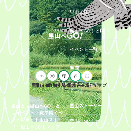
里山とは
里山へGO！とは
イベント一覧
準備
イベントレポー
里山へGO！とは
イベント一覧
里山とは
参加するには？
里山へGO！マップ
ト
2026年9
月19日
（土）
里山ストーリー
里山とは
里山へGO！と
開催
は
イベント一覧
準備
イベ
「【東
ントレポート
里山ストー
里山へGO！マッ
京ポイ
2026年
リー
里山へGO！マップ
プ
ント対
6月13