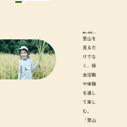
里山へGO!と
里山を
見るだ
けでな
く、保
全活動
や体験
を通し
て楽し
む。
「里山