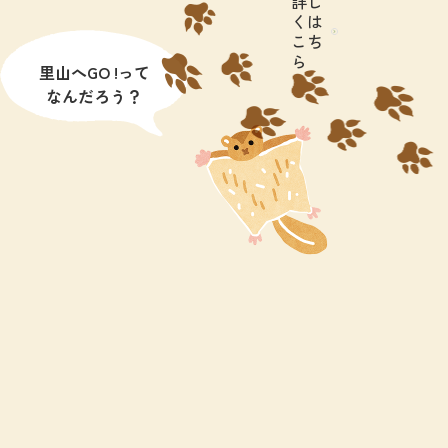
詳し
くは
こち
ら
里山へGO !って
なんだろう？