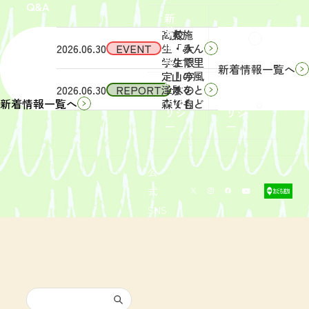
Q&A
象】中
日
新
学生・
（土）
着
高校
実施
Q&A
情
2026.06.30
EVENT
生・大
「みん
報
学生限
なで里
新着情報一覧へ
定！宇
山の風
サイ
リン
2026.06.30
REPORT
津木の
景をと
トポ
クポ
森で自
りもど
新着情報一覧へ
リシ
リシ
然体
そ
ー
ー
験！」
う！」
募集を
活動レ
開始し
ポート
まし
を掲載
公
た。
しまし
式
た。
SNS