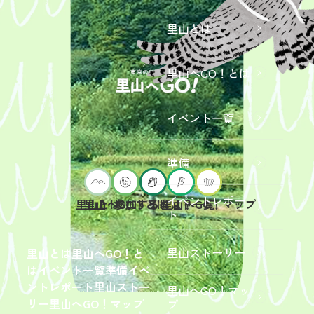
里山とは
里山へGO！とは
イベント一覧
準備
イベントレポー
里山へGO！とは
イベント一覧
里山とは
参加するには？
里山へGO！マップ
ト
2026年9
月19日
（土）
里山ストーリー
里山とは
里山へGO！と
開催
は
イベント一覧
準備
イベ
「【東
ントレポート
里山ストー
里山へGO！マッ
京ポイ
2026年
リー
里山へGO！マップ
プ
ント対
6月13