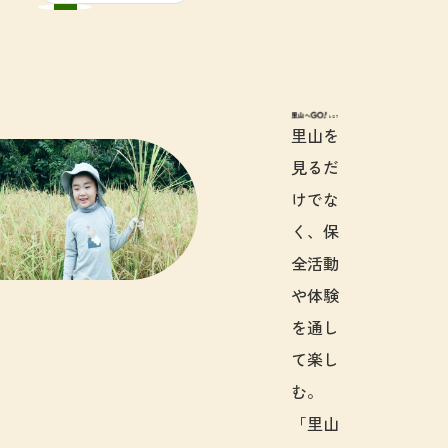
里山へGO!と
里山を
見るだ
けでな
く、保
全活動
や体験
を通し
て楽し
む。
「里山