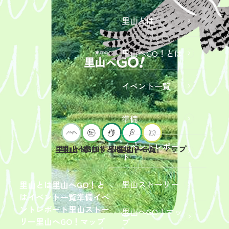
里山とは
里山へGO！とは
イベント一覧
準備
イベントレポー
里山へGO！とは
イベント一覧
里山とは
参加するには？
里山へGO！マップ
ト
2026年9
月19日
（土）
里山ストーリー
里山とは
里山へGO！と
開催
は
イベント一覧
準備
イベ
「【東
ントレポート
里山ストー
里山へGO！マッ
京ポイ
2026年
リー
里山へGO！マップ
プ
ント対
6月13