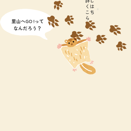
詳し
くは
こち
ら
里山へGO !って
なんだろう？