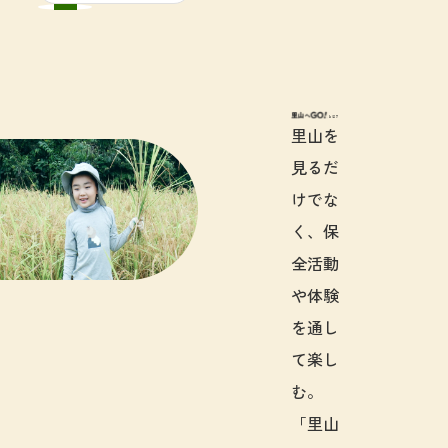
里山へGO!と
里山を
見るだ
けでな
く、保
全活動
や体験
を通し
て楽し
む。
「里山