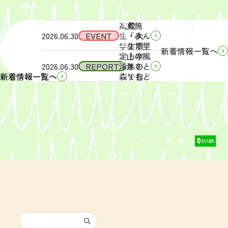
Q&A
象】中
日
新
学生・
（土）
着
高校
実施
Q&A
情
2026.06.30
EVENT
生・大
「みん
報
学生限
なで里
新着情報一覧へ
定！宇
山の風
サイ
リン
2026.06.30
REPORT
津木の
景をと
トポ
クポ
森で自
りもど
新着情報一覧へ
リシ
リシ
然体
そ
ー
ー
験！」
う！」
募集を
活動レ
開始し
ポート
まし
を掲載
公
た。
しまし
式
た。
SNS