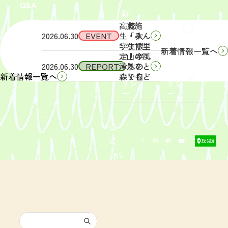
Q&A
象】中
日
新
学生・
（土）
着
高校
実施
Q&A
情
2026.06.30
EVENT
生・大
「みん
報
学生限
なで里
新着情報一覧へ
定！宇
山の風
サイ
リン
2026.06.30
REPORT
津木の
景をと
トポ
クポ
森で自
りもど
新着情報一覧へ
リシ
リシ
然体
そ
ー
ー
験！」
う！」
募集を
活動レ
開始し
ポート
まし
を掲載
公
た。
しまし
式
た。
SNS