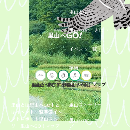
里山とは
里山へGO！とは
イベント一覧
準備
イベントレポー
里山へGO！とは
イベント一覧
里山とは
参加するには？
里山へGO！マップ
ト
2026年9
月19日
（土）
里山ストーリー
里山とは
里山へGO！と
開催
は
イベント一覧
準備
イベ
「【東
ントレポート
里山ストー
里山へGO！マッ
京ポイ
2026年
リー
里山へGO！マップ
プ
ント対
6月13