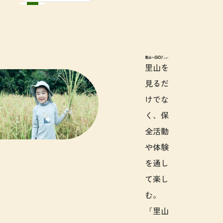
里山へGO!と
里山を
見るだ
けでな
く、保
全活動
や体験
を通し
て楽し
む。
「里山