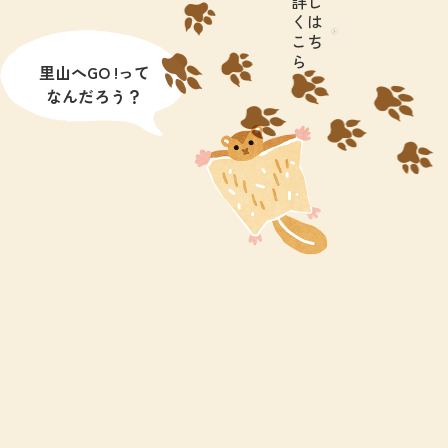
詳し
くは
こち
ら
里山へGO !って
なんだろう？