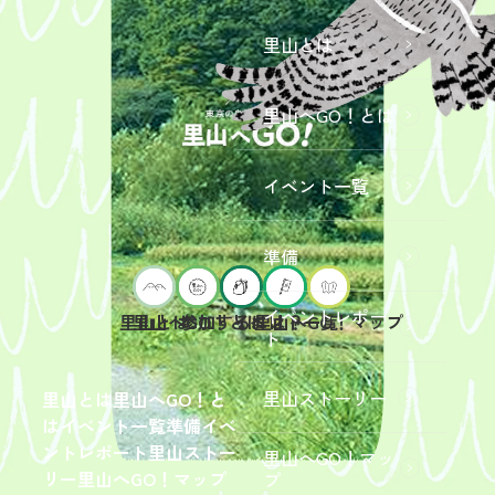
里山とは
里山へGO！とは
イベント一覧
準備
イベントレポー
里山へGO！とは
イベント一覧
里山とは
参加するには？
里山へGO！マップ
ト
2026年9
月19日
（土）
里山ストーリー
里山とは
里山へGO！と
開催
は
イベント一覧
準備
イベ
「【東
ントレポート
里山ストー
里山へGO！マッ
京ポイ
2026年
リー
里山へGO！マップ
プ
ント対
6月13