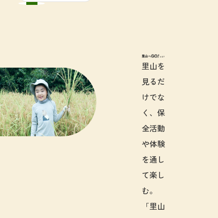
里山へGO!と
里山を
見るだ
けでな
く、保
全活動
や体験
を通し
て楽し
む。
「里山