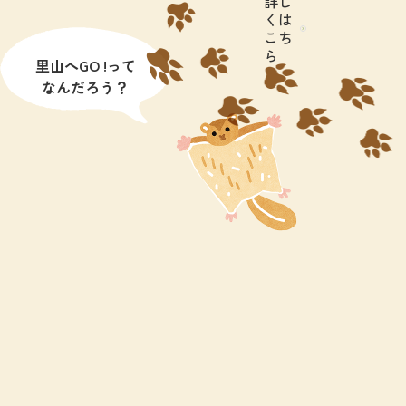
詳し
くは
こち
ら
里山へGO !って
なんだろう？