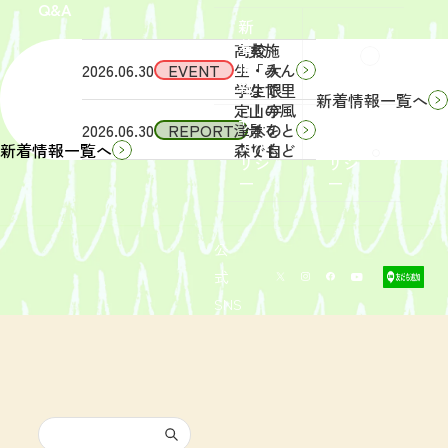
Q&A
象】中
日
新
学生・
（土）
着
高校
実施
Q&A
情
2026.06.30
EVENT
生・大
「みん
報
学生限
なで里
新着情報一覧へ
定！宇
山の風
サイ
リン
2026.06.30
REPORT
津木の
景をと
トポ
クポ
森で自
りもど
新着情報一覧へ
リシ
リシ
然体
そ
ー
ー
験！」
う！」
募集を
活動レ
開始し
ポート
まし
を掲載
公
た。
しまし
式
た。
SNS