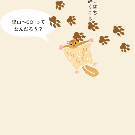
詳し
くは
こち
ら
里山へGO !って
なんだろう？