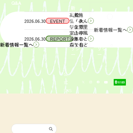
Q&A
象】中
日
新
学生・
（土）
着
高校
実施
Q&A
情
2026.06.30
EVENT
生・大
「みん
報
学生限
なで里
新着情報一覧へ
定！宇
山の風
サイ
リン
2026.06.30
REPORT
津木の
景をと
トポ
クポ
森で自
りもど
新着情報一覧へ
リシ
リシ
然体
そ
ー
ー
験！」
う！」
募集を
活動レ
開始し
ポート
まし
を掲載
公
た。
しまし
式
た。
SNS