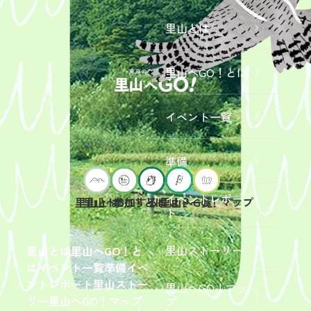
里山とは
里山へGO！とは
イベント一覧
準備
イベントレポー
里山へGO！とは
イベント一覧
里山とは
参加するには？
里山へGO！マップ
ト
2026年9
月19日
（土）
里山ストーリー
里山とは
里山へGO！と
開催
は
イベント一覧
準備
イベ
「【東
ントレポート
里山ストー
里山へGO！マッ
京ポイ
2026年
リー
里山へGO！マップ
プ
ント対
6月13