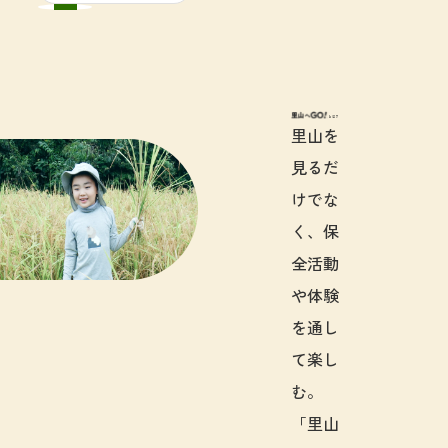
里山へGO!と
里山を
見るだ
けでな
く、保
全活動
や体験
を通し
て楽し
む。
「里山