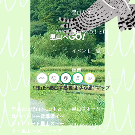
里山とは
里山へGO！とは
イベント一覧
準備
イベントレポー
里山へGO！とは
イベント一覧
里山とは
参加するには？
里山へGO！マップ
ト
2026年9
月19日
（土）
里山ストーリー
里山とは
里山へGO！と
開催
は
イベント一覧
準備
イベ
「【東
ントレポート
里山ストー
里山へGO！マッ
京ポイ
2026年
リー
里山へGO！マップ
プ
ント対
6月13