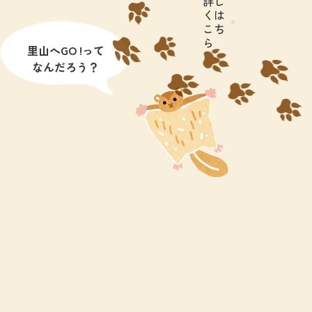
詳し
くは
こち
ら
里山へGO !って
なんだろう？