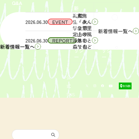
Q&A
象】中
日
新
学生・
（土）
着
高校
実施
Q&A
情
2026.06.30
EVENT
生・大
「みん
報
学生限
なで里
新着情報一覧へ
定！宇
山の風
サイ
リン
2026.06.30
REPORT
津木の
景をと
トポ
クポ
森で自
りもど
新着情報一覧へ
リシ
リシ
然体
そ
ー
ー
験！」
う！」
募集を
活動レ
開始し
ポート
まし
を掲載
公
た。
しまし
式
た。
SNS