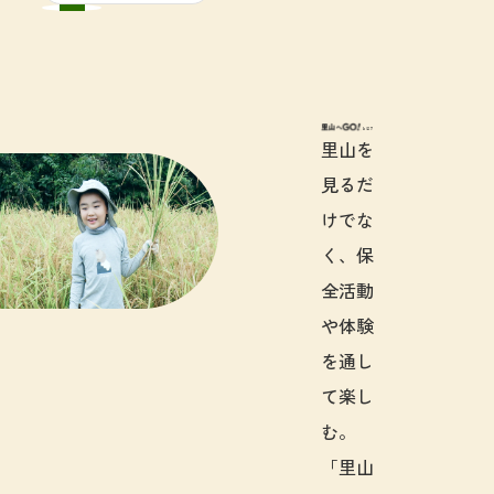
里山へGO!と
里山を
見るだ
けでな
く、保
全活動
や体験
を通し
て楽し
む。
「里山