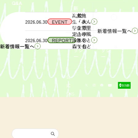
Q&A
象】中
日
新
学生・
（土）
着
高校
実施
Q&A
情
2026.06.30
EVENT
生・大
「みん
報
学生限
なで里
新着情報一覧へ
定！宇
山の風
サイ
リン
2026.06.30
REPORT
津木の
景をと
トポ
クポ
森で自
りもど
新着情報一覧へ
リシ
リシ
然体
そ
ー
ー
験！」
う！」
募集を
活動レ
開始し
ポート
まし
を掲載
公
た。
しまし
式
た。
SNS