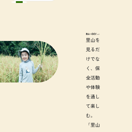
里山へGO!と
里山を
見るだ
けでな
く、保
全活動
や体験
を通し
て楽し
む。
「里山