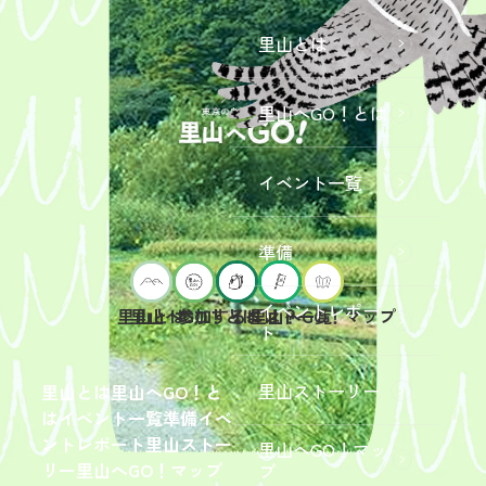
里山とは
里山へGO！とは
イベント一覧
準備
イベントレポー
里山へGO！とは
イベント一覧
里山とは
参加するには？
里山へGO！マップ
ト
2026年9
月19日
（土）
里山ストーリー
里山とは
里山へGO！と
開催
は
イベント一覧
準備
イベ
「【東
ントレポート
里山ストー
里山へGO！マッ
京ポイ
2026年
リー
里山へGO！マップ
プ
ント対
6月13