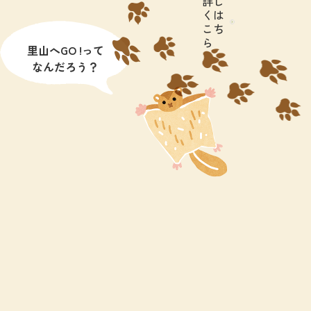
詳し
くは
こち
ら
里山へGO !って
なんだろう？